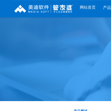
网站首页
产
列
财工贸系列
分销系列
服装系列
RP
管家婆工贸PRO
管家婆分销ERP A8
管家婆服装DRP
I
管家婆工贸M系列
管家婆分销ERP S3
管家婆服装net
煌
管家婆工贸ERP
管家婆分销ERP V3
管家婆服装SII
版
管家婆财贸C系列
管家婆分销ERP V1
管家婆服装普及
版
管家婆财贸双全
管家婆D9 SAAS
管家婆ishop SAA
柜
管家婆财务版