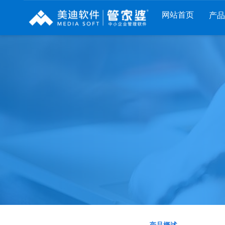
网站首页
产
列
财工贸系列
分销系列
服装系列
RP
管家婆工贸PRO
管家婆分销ERP A8
管家婆服装DRP
I
管家婆工贸M系列
管家婆分销ERP S3
管家婆服装net
煌
管家婆工贸ERP
管家婆分销ERP V3
管家婆服装SII
版
管家婆财贸C系列
管家婆分销ERP V1
管家婆服装普及
版
管家婆财贸双全
管家婆D9 SAAS
管家婆ishop SAA
柜
管家婆财务版