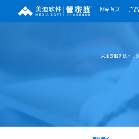
网站首页
产
列
财工贸系列
分销系列
服装系列
RP
管家婆工贸PRO
管家婆分销ERP A8
管家婆服装DRP
采用云服务技术，
I
管家婆工贸M系列
管家婆分销ERP S3
管家婆服装net
煌
管家婆工贸ERP
管家婆分销ERP V3
管家婆服装SII
版
管家婆财贸C系列
管家婆分销ERP V1
管家婆服装普及
版
管家婆财贸双全
管家婆D9 SAAS
管家婆ishop SAA
柜
管家婆财务版