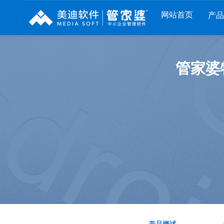
网站首页
产
列
财工贸系列
分销系列
服装系列
管家婆
RP
管家婆工贸PRO
管家婆分销ERP A8
管家婆服装DRP
I
管家婆工贸M系列
管家婆分销ERP S3
管家婆服装net
煌
管家婆工贸ERP
管家婆分销ERP V3
管家婆服装SII
版
管家婆财贸C系列
管家婆分销ERP V1
管家婆服装普及
版
管家婆财贸双全
管家婆D9 SAAS
管家婆ishop SAA
柜
管家婆财务版