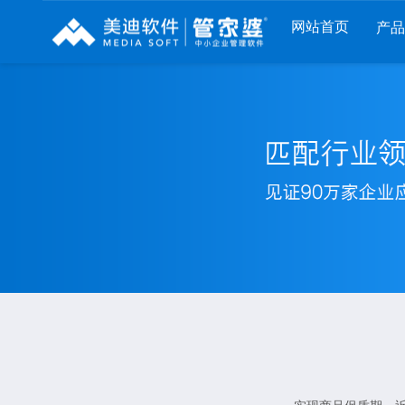
网站首页
产
列
财工贸系列
分销系列
服装系列
RP
管家婆工贸PRO
管家婆分销ERP A8
管家婆服装DRP
I
管家婆工贸M系列
管家婆分销ERP S3
管家婆服装net
煌
管家婆工贸ERP
管家婆分销ERP V3
管家婆服装SII
版
管家婆财贸C系列
管家婆分销ERP V1
管家婆服装普及
版
管家婆财贸双全
管家婆D9 SAAS
管家婆ishop SAA
柜
管家婆财务版