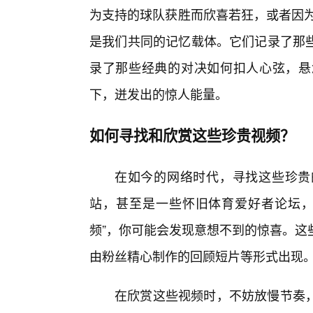
为支持的球队获胜而欣喜若狂，或者因为
是我们共同的记忆载体。它们记录了那些
录了那些经典的对决如何扣人心弦，悬
下，迸发出的惊人能量。
如何寻找和欣赏这些珍贵视频？
在如今的网络时代，寻找这些珍贵
站，甚至是一些怀旧体育爱好者论坛，都
频”，你可能会发现意想不到的惊喜。这
由粉丝精心制作的回顾短片等形式出现
在欣赏这些视频时，不妨放慢节奏