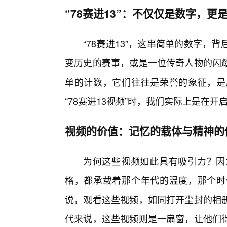
“78赛进13”：不仅仅是数字，更
“78赛进13”，这串简单的数字
变历史的赛事，或是一位传奇人物的闪
单的计数，它们往往是荣誉的象征，是
“78赛进13视频”时，我们实际上是在
视频的价值：记忆的载体与精神的
为何这些视频如此具有吸引力？因
格，都承载着那个年代的温度，那个时
说，观看这些视频，如同打开尘封的相
代来说，这些视频则是一扇窗，让他们