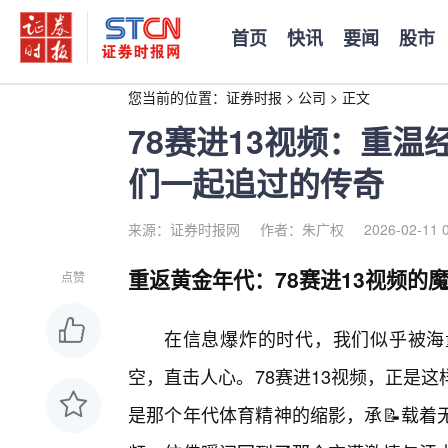
首页
快讯
要闻
股市
您当前的位置：
证券时报
>
公司
>
正文
78赛进13视频：重
们一起追过的传奇
来源：证券时报网
作者：朱广权
2026-02-11 
重返黄金年代：78赛进13视频的
点赞
在信息爆炸的时代，我们似乎被海
空，直击人心。78赛进13视频，正是
是那个年代体育精神的缩影，承📝载着