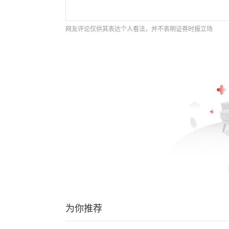
网友评论仅供其表达个人看法，并不表明证券时报立场
为你推荐