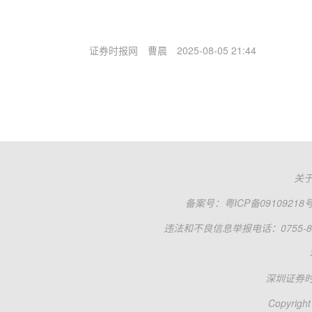
证券时报网
曹晨
2025-08-05 21:44
关
备案号：
粤ICP备09109218
违法和不良信息举报电话：0755-83
深圳证券
Copyright