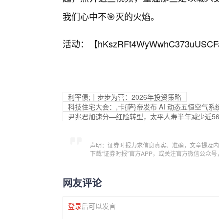
我们心中不🎯灭的火焰。
活动：【
hKszRFt4WyWwhC373uUSCF
利率债;｜步步为营：2026年投资策略
科技住宅大会：,卡{萨}帝发布 AI 动态五恒空气
尹兆君加速分—红险转型，太平人寿半年减少近5
声明：证券时报力求信息真实、准确，文章提及内
下载“证券时报”官方APP，或关注官方微信公众
网友评论
登录
后可以发言