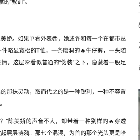
的“教训”。
美娇。如果单看外表😎，她或许和每一个在都市丛
件略显宽松的T恤，一条磨洞的🔥牛仔裤，一头随
情。这层🌸看似普通的“伪装”之下，隐藏着一股足
出的那抹灵动，取而代之的是一种锐利，一种不容置
。
？”陈美娇的声音不大，却带着一种别样的🔥穿透
激起层层涟漪。那七个混混，为首的那个光头更是哈