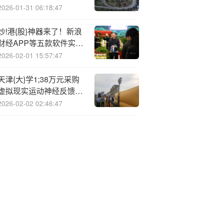
年薪37.71万元，约为本
2026-01-31 06:18:47
科学历平均薪酬1/3
炒!港{股}神器来了！新浪
财经APP等五款软件实测
结果出乎意料
2026-02-01 15:57:47
天津{大}学1;38万元采购
虚拟现实运动神经反馈调
控平台
2026-02-02 02:46:47