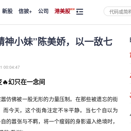
新股
信披+
公司
港美股
精神小妹”陈美娇，以一敌七
1 00:04:47
变🔥幻只在一念间
喧嚣仿佛被一股无形的力量压制。在那些被遗忘的街
。而今天，这个街角注定不🎯平静。当七个自以为
各自的嚣张与不羁，将一个瘦弱的身影逼入绝境时，