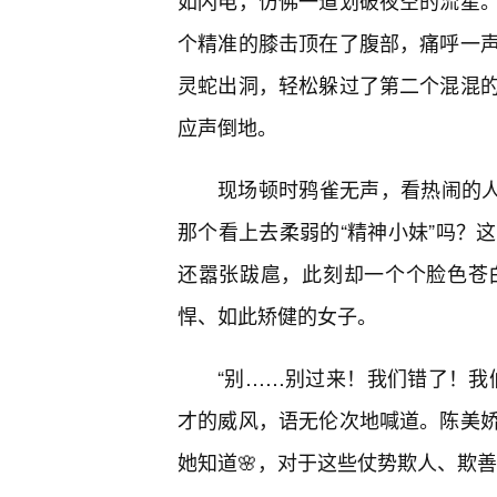
如闪电，仿佛一道划破夜空的流星
个精准的膝击顶在了腹部，痛呼一
灵蛇出洞，轻松躲过了第二个混混
应声倒地。
现场顿时鸦雀无声，看热闹的
那个看上去柔弱的“精神小妹”吗？
还嚣张跋扈，此刻却一个个脸色苍
悍、如此矫健的女子。
“别……别过来！我们错了！我
才的威风，语无伦次地喊道。陈美
她知道🌸，对于这些仗势欺人、欺