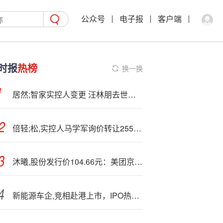
公众号
电子报
客户端
时报
热榜
换一换
居然;智家实控人变更 汪林朋去世后配偶杨芳继承股份
倍轻;松,实控人马学军询价转让255万股 套现超6000万元
沐曦,股份发行价104.66元：美团京东是战略投资者 摩尔线程明日上市
新能源车企,竞相赴港上市，IPO热潮折射新发展格局