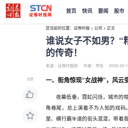
首页
快讯
要闻
股市
您当前的位置：
证券时报
>
公司
>
正文
谁说女子不如男？“
的传奇！
来源：证券时报网
作者：李怡
2026-02-1
一、街角惊现“女战神”，风云
点赞
夜幕低垂，霓虹闪烁，城市的
角巷尾，总上演着不为人知的戏码
是、横行霸🎯道的街头混混，带着