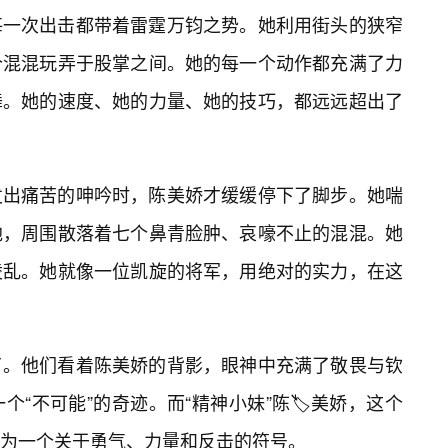
每一次出击都带着雷霆万钧之势。她利用街头的狭窄
个混混玩弄于股掌之间。她的每一个动作都充满了力
舞。她的速度、她的力量、她的技巧，都远远超出了
发出痛苦的呻吟时，陈美娇才缓缓停下了脚步。她喘
地，周围散落着七个鼻青脸肿、哀嚎不止的混混。她
凌乱。她就像一位凯旋的将军，用绝对的实力，在这
了。他们看着陈美娇的背影，眼神中充满了敬畏与钦
“不可能”的奇迹。而“精神小妹”陈🏷️美娇，这个
为一个关于勇气、力量和反击的符号。