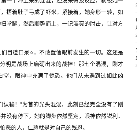
。第一个冲上来的混混，还没来得及反应，就被她一
声，捂着肚子弓成了虾米。紧接着，她身形一转，如
的扫堂腿，然后顺势而上，一记漂亮的肘击，让对方
人们目瞪口呆⭐，不敢置信眼前发生的一切。这还是
这分明是战场上磨砺出来的战神！那七个混混，刚才
白💡，眼神中充满了惊恐。他们从未遇到过如此凶
们认输！”为首的光头混混，此刻已经完全没有了刚
娇并没有停下，她的脚步依然坚定，眼神依然锐利。
善怕恶的人，仁慈就是对自己的残忍。