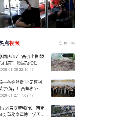
热点
视频
换一换
李国庆辟谣.“高价出售!婚
礼门票”：婚宴拒绝任何
商业操作
2026-01-29 22:10:47
绿—茶突然撤下“无预制
菜”招牌，店员坚称“正常
换宣传语，现炒现做” |
2026-01-27 17:09:47
BUG
上市?券商董秘PK：西南
证券董秘李军博士学历，