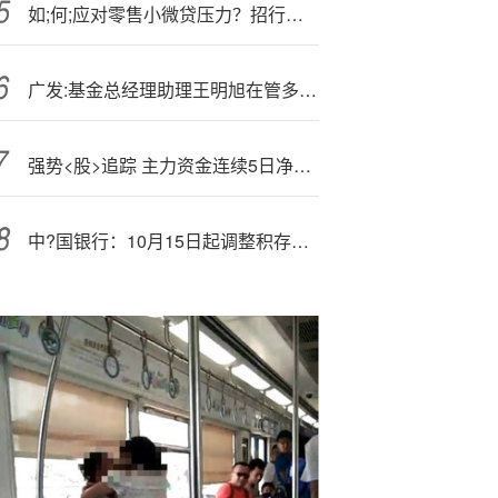
如;何;应对零售小微贷压力？招行管理层：以紧抓风险质量为本，再寻求价和量的平衡增长
广发:基金总经理助理王明旭在管多只基金今年来收益为负数，业绩排名垫底
强势<股>追踪 主力资金连续5日净流入56股
中?国银行：10月15日起调整积存金产品按金额购买起点