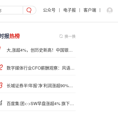
公众号
电子报
客户端
时报
热榜
换一换
大,涨超4%，创历史新高！中国银行回应：基本面支撑下股价得到合理反映
数字媒体行业CFO薪酬观察：风语筑{收}入:大幅下滑 最年轻CFO肖圣选年薪54.37万元 比行业平均薪酬低40.41%
长城证券半!年报‘净’利润涨超90%，董事段一萍因工作调整辞职
百度集:团<->SW早盘涨超4% 旗下萝卜快跑周订单量突破25万单