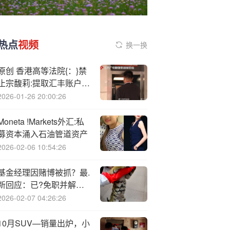
热点
视频
换一换
原创 香港高等法院{：}禁
止宗馥莉:提取汇丰账户资
产
2026-01-26 20:00:26
Moneta !Markets外汇:私
募资本涌入石油管道资产
2026-02-06 10:54:26
基金经理因赌博被抓？最.
新回应：已?免职并解除
劳动合同
2026-02-07 04:26:26
10月SUV—销量出炉，小