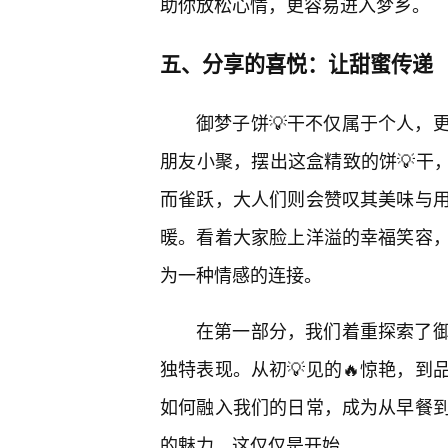
助你放松心情，更容易进入梦乡。
五、分享的喜悦：让甜蜜传递
御梦子饼💡干不仅属于个人，
朋友小聚，摆出这盒精致的饼💡干，
而雀跃，大人们则会赞叹其美味与
暖。看着大家脸上洋溢的幸福笑容，
为一种情感的连接。
在第一部分，我们着重探索了
独特表现。从初💡见的🔥惊艳，到
如何融入我们的日常，成为从早餐
的魅力。这仅仅是开始。