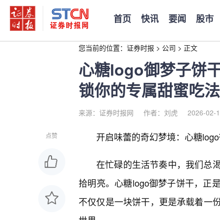
首页
快讯
要闻
股市
您当前的位置：
证券时报
>
公司
>
正文
心糖logo御梦子
锁你的专属甜蜜吃法
来源：证券时报网
作者：刘虎
2026-02-1
开启味蕾的奇幻梦境：心糖log
点赞
在忙碌的生活节奏中，我们总
拾明亮。心糖logo御梦子饼干，
不仅仅是一块饼干，更是承载着一份