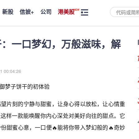
新股
信披+
公司
港美股
饼干：一口梦幻，万般滋味，解
1 00:04:26
o御梦子饼干的初体验
渴望片刻的宁静与甜蜜，让身心得以放松，让心情重
正是这样一款能唤醒你内心深处对美好向往的甜点。它
份甜蜜心意，一口便🔥能将你带入梦幻般的🔥奇妙