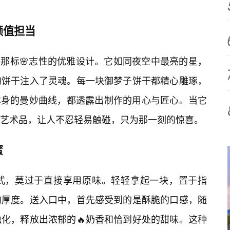
颜值担当
o那标🌸志性的优雅设计。它如同夜空中最亮的星，
的饼干注入了灵魂。每一块御梦子饼干都精心雕琢，
干本身的曼妙曲线，都透露出制作的用心与匠心。当它
艺术品，让人不忍轻易触碰，只为那一刻的惊喜。
蜜
式，莫过于直接享用原味。轻轻拿起一块，置于指
的厚度。送入口中，首先感受到的是酥脆的口感，随
化，释放出浓郁的🔥奶香和恰到好处的甜味。这种