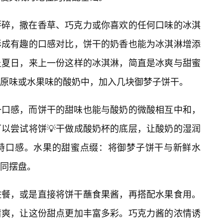
掰碎，撒在香草、巧克力或你喜欢的任何口味的冰淇
形成有趣的口感对比，饼干的奶香也能为冰淇淋增添
炎夏日，来上一份这样的冰淇淋，简直是冰爽与甜蜜
原味或水果味的酸奶中，加入几块御梦子饼干。
一口感，而饼干的甜味也能与酸奶的微酸相互中和，
以尝试将饼💡干做成酸奶杯的底层，让酸奶的湿润
特口感。水果的甜蜜点缀：将御梦子饼干与新鲜水
同摆盘。
佐餐，或是直接将饼干蘸食果酱，再搭配水果食用。
清爽，让这份甜点更加丰富多彩。巧克力酱的浓情诱