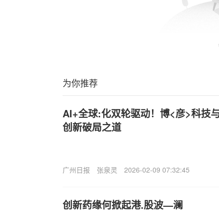
为你推荐
AI+全球:化双轮驱动！博<彦>科
创新破局之道
广州日报
张泉灵
2026-02-09 07:32:45
创新药缘何掀起港.股波—澜