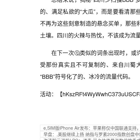
的、满足私欲的“大瓜”，而是要看清那
不再为这些刻意制造的悬念买单，那些
土壤。四川的火辣与热忱，不该成为流
在下一次🤔类似的词条出现时，或
受那份真实且不可复制的、来自川蜀
“BBB”符号化了的、冰冷的流量代码。
活动：【
hKszRFt4WyWwhC373uUSCF
e,SIM版iPhone Air发布：苹果称仅中国联通
早盘：,美股继续上扬 纳指与罗素2000指数创盘