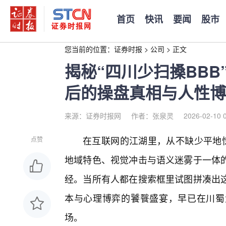
首页
快讯
要闻
股市
您当前的位置：
证券时报
>
公司
>
正文
揭秘“四川少扫搡BB
后的操盘真相与人性博
来源：证券时报网
作者：张泉灵
2026-02-10 
在互联网的江湖里，从不缺少平地惊
点赞
地域特色、视觉冲击与语义迷雾于一体
经。当所有人都在搜索框里试图拼凑出
本与心理博弈的饕餮盛宴，早已在川蜀
场。