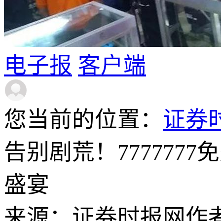
电子报
客户端
您当前的位置：
证券
告别剧荒！77777
盛宴
来源：证券时报网
作