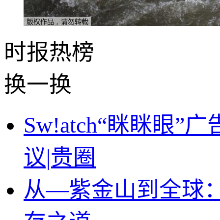
时报
热榜
换一换
Sw!atch“眯眯
议|贵圈
从—紫金山到全球：