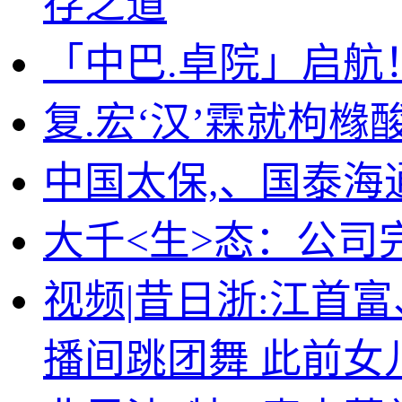
存之道
「中巴.卓院」启
复.宏‘汉’霖就枸
中国太保,、国泰海
大千<生>态：公司
视频|昔日浙:江首
播间跳团舞 此前女