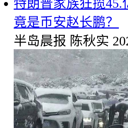
特朗普家族狂揽45
竟是币安赵长鹏？
半岛晨报
陈秋实
20