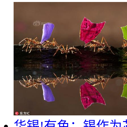
华锡!有色：锡作