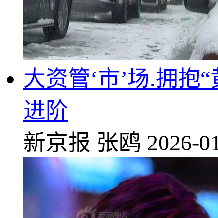
大资管‘市’场.拥
进阶
新京报
张鸥
2026-01