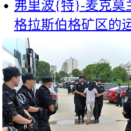
弗里波{特}-麦克
格拉斯伯格矿区的