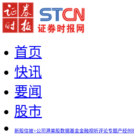
首页
快讯
要闻
股市
新股
信披+
公司
港美股
数据
基金
金融
视听
评论
专题
产经
创