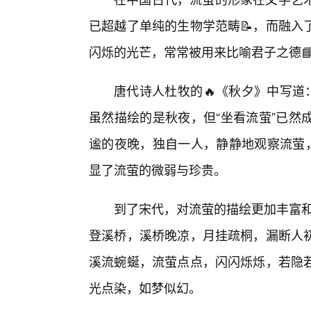
已超越了单纯的生物学范畴📝，而融入
闪烁的光芒，常常被用来比喻君子之德
唐代诗人杜牧的🔥《秋夕》中写道
虽然描绘的是秋夜，但“坐看流萤”已然
谧的夜晚，独自一人，静静地观察流萤，
显了流萤的微弱与珍贵。
到了宋代，对流萤的描绘更加丰富和
登溪桥，溪桥晚凉，月挂疏桐，漏断人初
溪流蜿蜒，流萤点点，闪闪烁烁，若隐
光点染，如梦似幻。