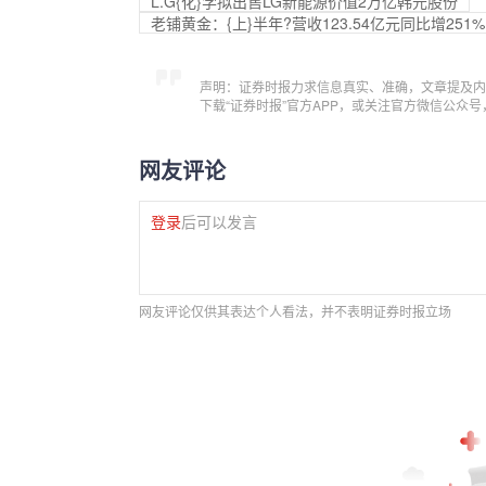
L.G{化}学拟出售LG新能源价值2万亿韩元股份
老铺黄金：{上}半年?营收123.54亿元同比增25
声明：证券时报力求信息真实、准确，文章提及内
下载“证券时报”官方APP，或关注官方微信公众
网友评论
登录
后可以发言
网友评论仅供其表达个人看法，并不表明证券时报立场