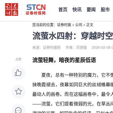
首页
快讯
要闻
股市
您当前的位置：
证券时报
>
公司
>
正文
流萤水四射：穿越时空
来源：证券时报网
作者：邓炳强
2026-02-08 
流萤轻舞，暗夜的星辰低语
点赞
夏夜，总有一种特别的魔力，它不
抹晚霞褪去，夜幕如同巨大的丝绒帷幕
最动人的画卷。而在这幅画卷中，最令人
——流萤。它们提着微弱的光，在草丛