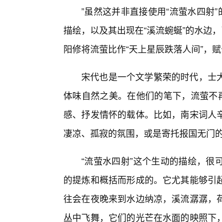
”虽然这并非直接使用“流萤水四射
描绘，以及其出现在“溪流蜿蜒”的水边
阳修将流萤比作“天上星辰跌落人间”，
宋代也是一个文学繁荣的时代，士
体味自然之美。在他们的笔下，流萤不
感、抒发情怀的载体。比如，南宋词人
凄凉、孤寂的氛围，或是寄托报国无门
“流萤水四射”这个生动的描绘，很
的提炼和概括而形成的。它尤其能够引
往会在夜晚来到水边纳凉，溪流潺潺，
丛中飞舞，它们的光芒在水面的映照下