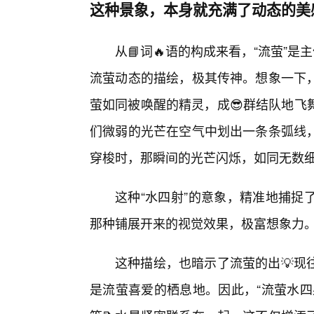
这种景象，本身就充满了动态的美
从📘词🔥语的构成来看，“流萤”是
流萤动态的描绘，极其传神。想象一下
萤如同被唤醒的精灵，成😎群结队地飞
们微弱的光芒在空气中划出一条条弧线
穿梭时，那瞬间的光芒闪烁，如同无数
这种“水四射”的意象，精准地捕捉
那种铺展开来的视觉效果，极富想象力
这种描绘，也暗示了流萤的出💡现
是流萤喜爱的栖息地。因此，“流萤水四