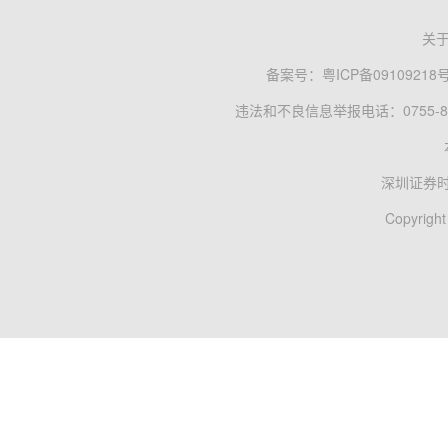
关
备案号：
粤ICP备09109218
违法和不良信息举报电话：0755-83
深圳证券
Copyright