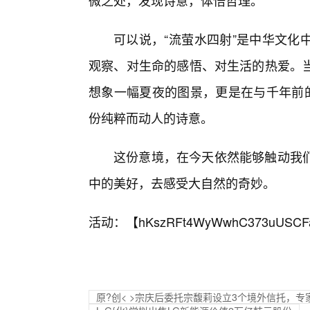
微之处，发现诗意，体悟哲理。
可以说，“流萤水四射”是中华文化
观察、对生命的感悟、对生活的热爱。
想象一幅夏夜的图景，更是在与千年前
份纯粹而动人的诗意。
这份意境，在今天依然能够触动我
中的美好，去感受大自然的奇妙。
活动：【
hKszRFt4WyWwhC373uUSCF
原?创< >宗庆后委托宗馥莉设立3个境外信托，