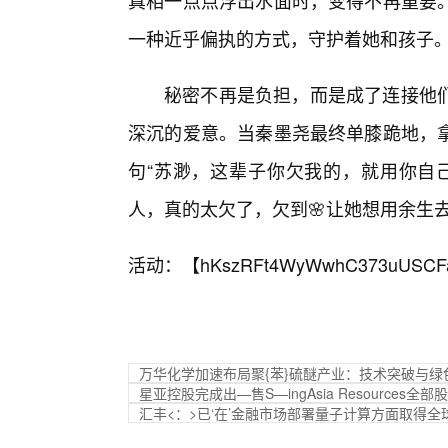
真相一点点浮出水面时，变得不再重要
一种近乎偏执的方式，守护着她和孩子
秘密不再是负担，而是成了连接他
深沉的爱意。当秦墨尧最终单膝跪地，
句“苏渺，这辈子你欠我的，就用你自
人，真的太欠了，欠到🌸让她想用余生
活动：【
hKszRFt4WyWwhC373uUSCF
万华化学加速布局聚{苯}硫醚产业：技术突破与
星亚控股完成出—售S—ingAsia Resources全部
汇丰<：>已‘在’金融市场部署量子计算方面取得