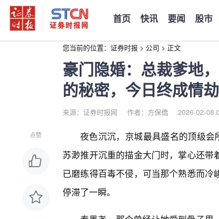
首页
快讯
要闻
股市
您当前的位置：
证券时报
>
公司
>
正文
豪门隐婚：总裁爹地，
的秘密，今日终成情劫
来源：证券时报网
作者：方保僑
2026-02-08 
夜色沉沉，京城最具盛名的顶级会所
点赞
苏渺推开沉重的描金大门时，掌心还带
已磨练得百毒不侵，可当那个熟悉而冷
停滞了一瞬。