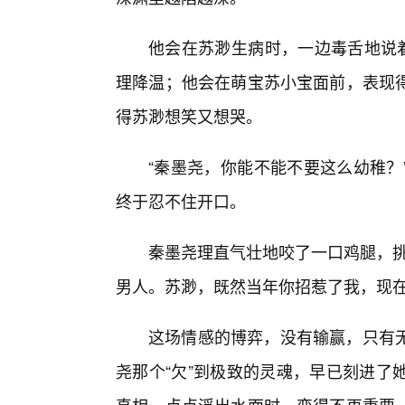
他会在苏渺生病时，一边毒舌地说着
理降温；他会在萌宝苏小宝面前，表现
得苏渺想笑又想哭。
“秦墨尧，你能不能不要这么幼稚？
终于忍不住开口。
秦墨尧理直气壮地咬了一口鸡腿，挑
男人。苏渺，既然当年你招惹了我，现在
这场情感的博弈，没有输赢，只有
尧那个“欠”到极致的灵魂，早已刻进了