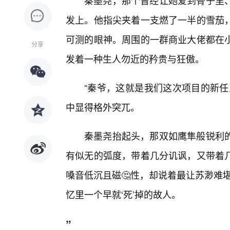
秦墨尧，那个曾经让她爱到骨子里
发上。他指尖夹着一支燃了一半的雪茄，
可测的眼神。周围的一群商业大佬都在
分享
发着一种生人勿近的矜贵与狂傲。
“秦爷，这就是我们这次项目的新任
中显得格外突兀。
秦墨尧抬起头，那双如鹰隼般锐利
有似无的弧度，带着几分讥讽，又带着
嗓音低沉且磁🤔性，却说着最让苏渺难
忆里一个早就‘死’掉的故人。
”