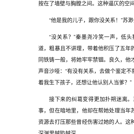
按在了墙壁与胸膛之间。这种逼仄的空
“他是我的儿子，跟你没关系！”苏
“没关系？”秦墨尧冷笑一声，低
道，粗暴且不讲理，带着他积压了五年
同铁铸一般，将她牢牢禁锢。良久，他才
声音沙哑：“有没有关系，去做个鉴定不
着我生下孩子，还想让他认别人当爹？”
接下来的纠葛变得更加扑朔迷离。
事，但在暗地里，他却在帮她处理当年
资源去打压那些曾经伤害过她的人。这
深渊里越陷越深。