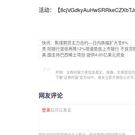
活动：【
8cjVGdkyAuHwSRRkeCZXbTJ
快讯：焦煤期货主力合约—日内跌幅扩大至8%
贵:阳银行营收再降12%增速垫底上市银行 不良贷
美.国支持巴西稀土项目 提供4.65亿美元资金
声明：证券时报力求信息真实、准确，文章提及内
下载“证券时报”官方APP，或关注官方微信公众
网友评论
登录
后可以发言
网友评论仅供其表达个人看法，并不表明证券时报立场