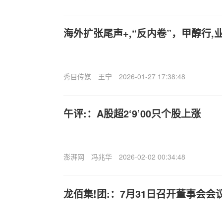
海外扩张尾声+,“反内卷”，甲醇行
秀目传媒
王宁
2026-01-27 17:38:48
午评:：A股超2‘9’00只个股上涨
澎湃网
冯兆华
2026-02-02 00:34:48
龙佰集!团:：7月31日召开董事会会