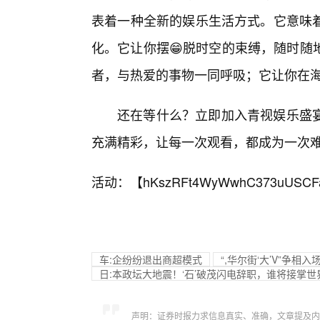
表着一种全新的娱乐生活方式。它意味
化。它让你摆😁脱时空的束缚，随时随
者，与热爱的事物一同呼吸；它让你在
还在等什么？立即加入青视娱乐盛
充满精彩，让每一次观看，都成为一次
活动：【
hKszRFt4WyWwhC373uUSCF
车:企纷纷退出商超模式
“,华尔街‘大’V”争相
日:本政坛大地震！‘石’破茂闪电辞职，谁将接掌
声明：证券时报力求信息真实、准确，文章提及内