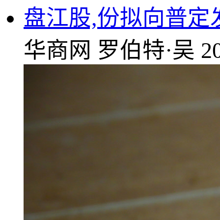
盘江股,份拟向普定
华商网
罗伯特·吴
2