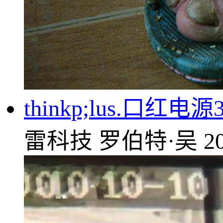
thinkp;lus.口红电
雷科技
罗伯特·吴
2