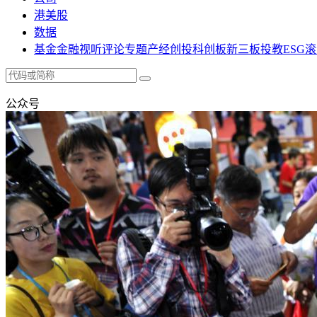
港美股
数据
基金
金融
视听
评论
专题
产经
创投
科创板
新三板
投教
ESG
滚
公众号