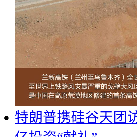
特朗普携硅谷天团访{英