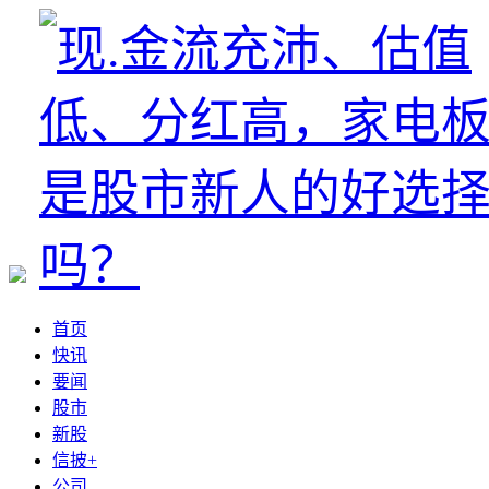
首页
快讯
要闻
股市
新股
信披+
公司