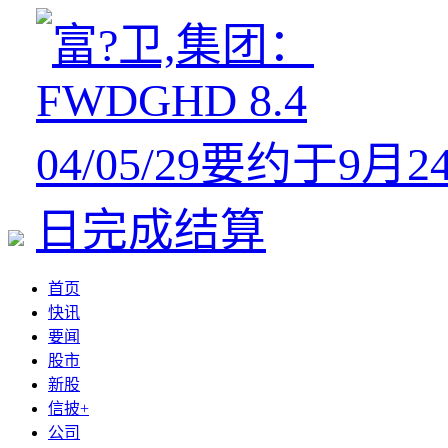
首页
快讯
要闻
股市
新股
信披+
公司