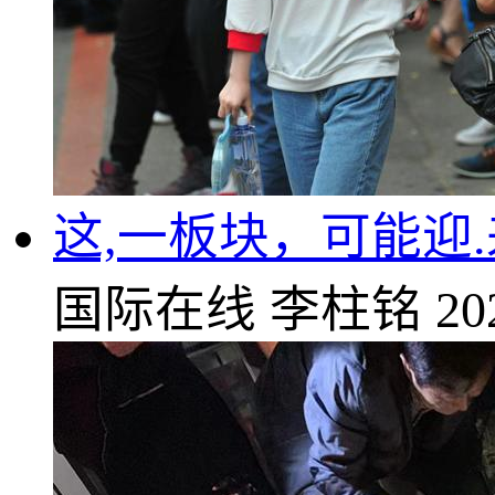
这,一板块，可能迎.
国际在线
李柱铭
20