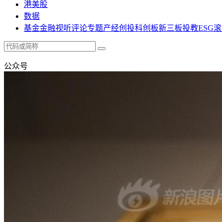
港美股
数据
基金
金融
视听
评论
专题
产经
创投
科创板
新三板
投教
ESG
滚
公众号