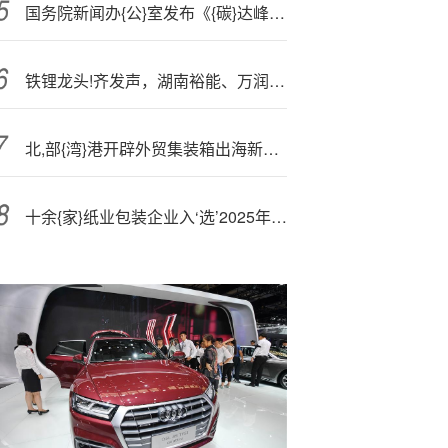
国务院新闻办{公}室发布《{碳}达峰碳中和的中国行动》白皮书
铁锂龙头!齐发声，湖南裕能、万润新能将谨慎把握扩产节奏-20251125
北,部{湾}港开辟外贸集装箱出海新通道
十余{家}纸业包装企业入‘选’2025年东莞市“倍增企业”