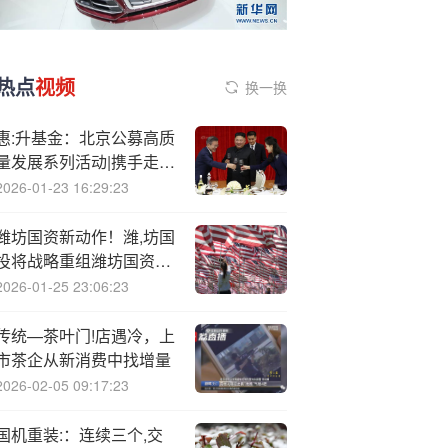
热点
视频
换一换
惠:升基金：北京公募高质
量发展系列活动|携手走进
服贸会
2026-01-23 16:29:23
潍坊国资新动作！潍,坊国
投将战略重组潍坊国资管
理集团
2026-01-25 23:06:23
传统—茶叶门!店遇冷，上
市茶企从新消费中找增量
2026-02-05 09:17:23
国机重装:：连续三个,交