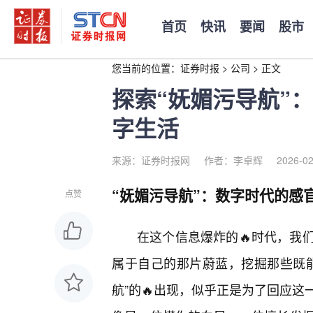
首页
快讯
要闻
股市
您当前的位置：
证券时报
>
公司
>
正文
探索“妩媚污导航”
字生活
来源：证券时报网
作者：李卓辉
2026-02
“妩媚污导航”：数字时代的感
点赞
在这个信息爆炸的🔥时代，我
属于自己的那片蔚蓝，挖掘那些既
航”的🔥出现，似乎正是为了回应