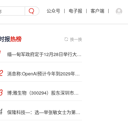
公众号
电子报
客户端
时报
热榜
换一换
缅—甸军政府定于12月28日举行大选第一阶段选举
消息称:OpenAI预计今年到2029年投入1150亿美元 2030年营收2000亿美元
博;雅生物（300294）股东深圳市高特佳投资集团有限公司质押53.45万股，占总股本0.11%
保隆科技—：选—举张敏女士为第八届董事会职工代表董事