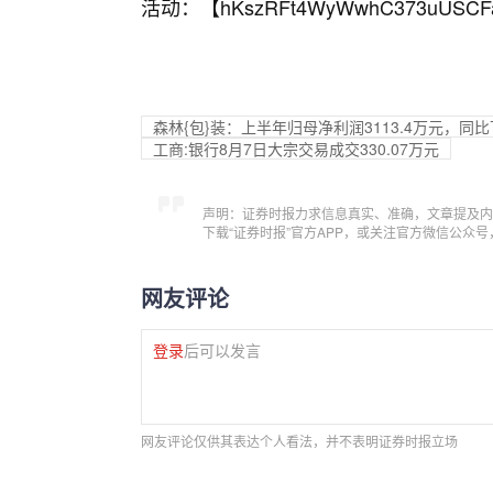
活动：【
hKszRFt4WyWwhC373uUSCF
森林{包}装：上半年归母净利润3113.4万元，同比下
工商:银行8月7日大宗交易成交330.07万元
声明：证券时报力求信息真实、准确，文章提及内
下载“证券时报”官方APP，或关注官方微信公众
网友评论
登录
后可以发言
网友评论仅供其表达个人看法，并不表明证券时报立场