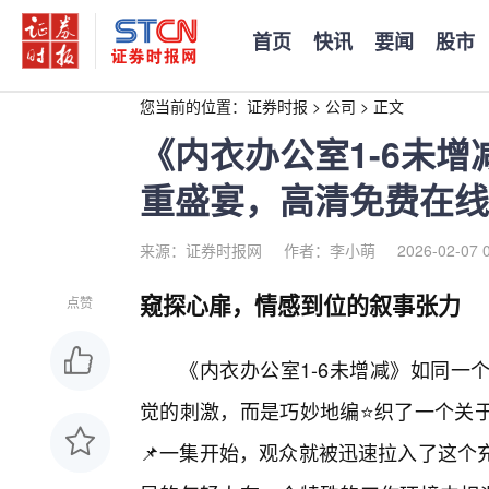
首页
快讯
要闻
股市
您当前的位置：
证券时报
>
公司
>
正文
《内衣办公室1-6未
重盛宴，高清免费在线
来源：证券时报网
作者：李小萌
2026-02-07 
窥探心扉，情感到位的叙事张力
点赞
《内衣办公室1-6未增减》如同一
觉的刺激，而是巧妙地编⭐织了一个关
📌一集开始，观众就被迅速拉入了这个