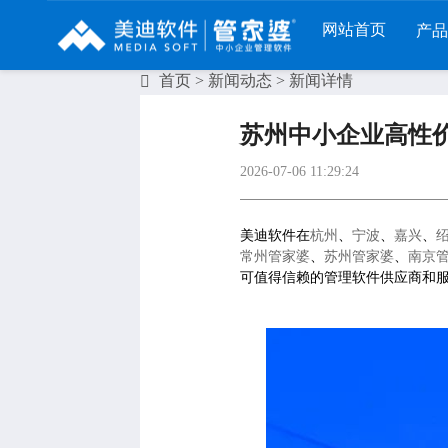
网站首页
产
首页
>
新闻动态
> 新闻详情
列
财工贸系列
分销系列
服装系列
苏州中小企业高性
RP
管家婆工贸PRO
管家婆分销ERP A8
管家婆服装DRP
2026-07-06 11:29:24
I
管家婆工贸M系列
管家婆分销ERP S3
管家婆服装net
煌
管家婆工贸ERP
管家婆分销ERP V3
管家婆服装SII
美迪软件在
杭州
、
宁波
、
嘉兴
、
常州管家婆
、
苏州管家婆
、
南京
版
管家婆财贸C系列
管家婆分销ERP V1
管家婆服装普及
可值得信赖的管理软件供应商和服
版
管家婆财贸双全
管家婆D9 SAAS
管家婆ishop SAA
柜
管家婆财务版